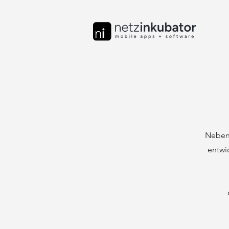
Neben
entwi