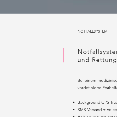
NOTFALLSYSTEM
Notfallsyst
und Rettungs
Bei einem medizinisc
vordefinierte Ersthel
Background GPS Trac
SMS-Versand + Voice
Anbindung von exter